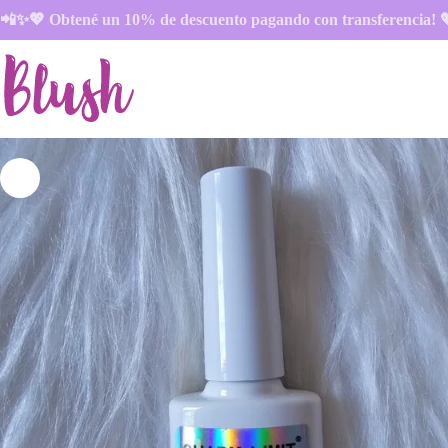
Skip
📲✨💖
Obtené un 10% de descuento pagando con transferencia!
to
content