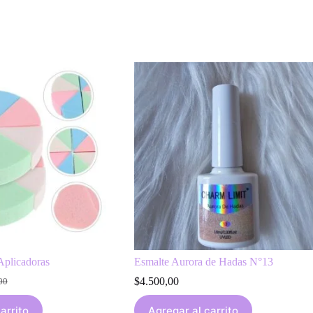
Aplicadoras
Esmalte Aurora de Hadas N°13
$
4.500,00
00
l
arrito
Agregar al carrito