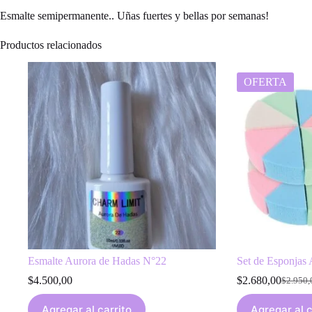
Esmalte semipermanente.. Uñas fuertes y bellas por semanas!
Productos relacionados
OFERTA
Esmalte Aurora de Hadas N°22
Set de Esponjas 
$
4.500,00
$
2.680,00
$
2.950,
Origina
Current
price
price
Agregar al carrito
Agregar al c
was:
is: