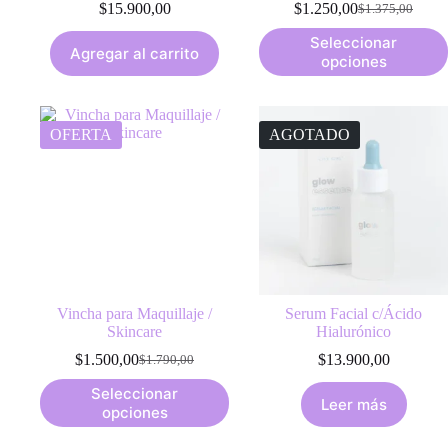
$
15.900,00
$
1.250,00
$
1.375,00
Original
Current
price
price
This
Seleccionar
was:
is:
Agregar al carrito
product
opciones
$1.375,00.
$1.250,00.
has
multiple
variants.
The
OFERTA
AGOTADO
options
may
be
chosen
on
the
product
page
Vincha para Maquillaje /
Serum Facial c/Ácido
Skincare
Hialurónico
$
1.500,00
$
13.900,00
$
1.790,00
Original
Current
price
price
This
Seleccionar
was:
is:
Leer más
product
opciones
$1.790,00.
$1.500,00.
has
multiple