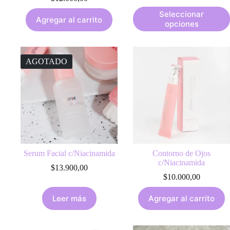
price
price
This
was:
is:
Seleccionar
Agregar al carrito
product
$16.200,00.
$14.900,00.
opciones
has
multiple
variants.
The
AGOTADO
options
may
be
chosen
on
the
product
page
Serum Facial c/Niacinamida
Contorno de Ojos
c/Niacinamida
$
13.900,00
$
10.000,00
Leer más
Agregar al carrito