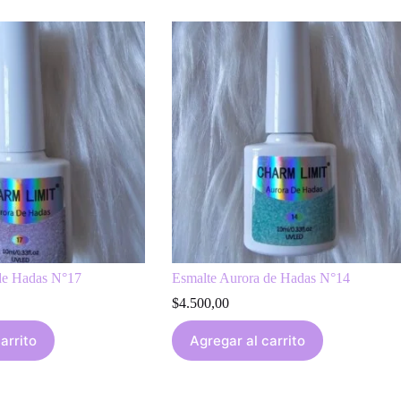
de Hadas N°17
Esmalte Aurora de Hadas N°14
$
4.500,00
arrito
Agregar al carrito