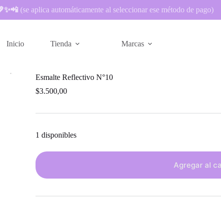
 💖✨📲
(se aplica automáticamente al seleccionar ese método de pago)
Inicio
Tienda
Marcas
Esmalte Reflectivo N°10
$
3.500,00
1 disponibles
Agregar al ca