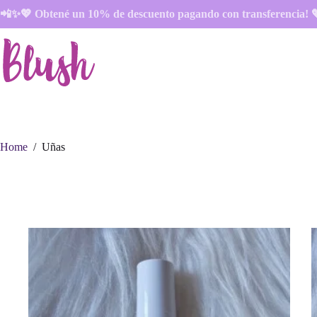
Skip
📲✨💖
Obtené un 10% de descuento pagando con transferencia!
to
content
Home
/
Uñas