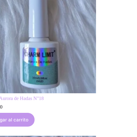
 Aurora de Hadas N°18
00
ar al carrito