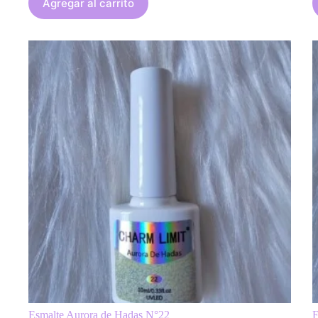
Agregar al carrito
Esmalte Aurora de Hadas N°22
E