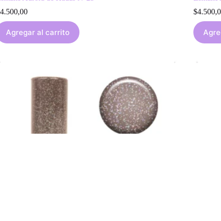
4.500,00
$
4.500,
Agregar al carrito
Agreg