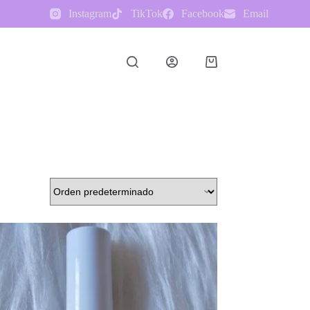
Instagram
TikTok
Facebook
Email
Shopping
cart