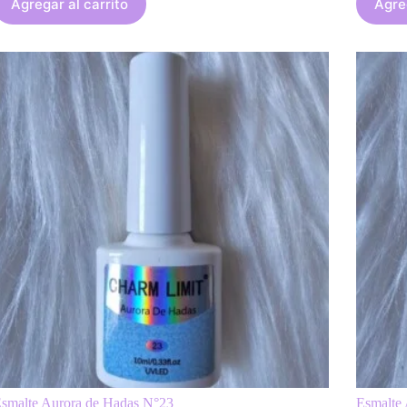
Agregar al carrito
Agreg
smalte Aurora de Hadas N°23
Esmalte