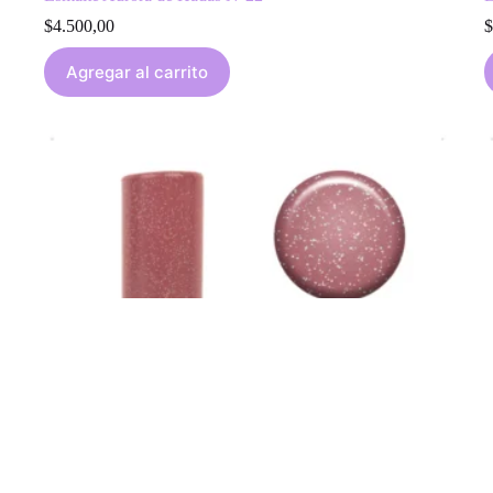
$
4.500,00
$
Agregar al carrito