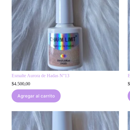
Esmalte Aurora de Hadas N°13
E
$
4.500,00
$
Agregar al carrito