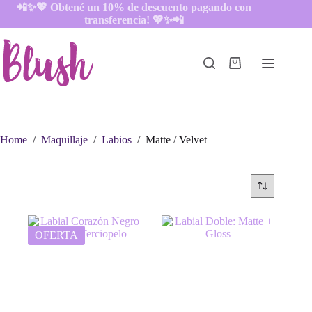
Skip
📲✨💖
Obtené un 10% de descuento pagando con
to
transferencia! 💖✨📲
content
Shopping
cart
Home
/
Maquillaje
/
Labios
/
Matte / Velvet
OFERTA